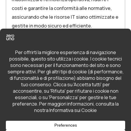
costi e garantire la conformità alle normative,
assicurando che le risorse IT siano ottimizzate e
gestite in modo sicuro ed efficiente.
Business
Compliance
In evidenza
Compliance
,
Formazione
,
IT personal trainer
READ MORE
©Zerouno 2026. All rights reserved. - P.Iva.
03275390601