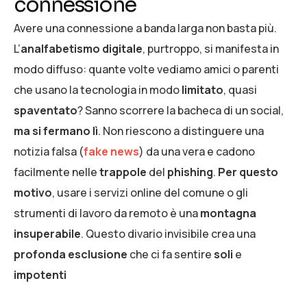
connessione
Avere una connessione a banda larga non basta più.
L’
analfabetismo digitale
, purtroppo, si manifesta in
modo diffuso: quante volte vediamo amici o parenti
che usano la tecnologia in modo
limitato
, quasi
spaventato
? Sanno scorrere la bacheca di un social,
ma si fermano lì
. Non riescono a distinguere una
notizia falsa (
fake news
) da una vera e cadono
facilmente nelle
trappole
del
phishing
.
Per questo
motivo
, usare i servizi online del comune o gli
strumenti di lavoro da remoto è una
montagna
insuperabile
. Questo divario invisibile crea una
profonda esclusione
che ci fa sentire
soli
e
impotenti